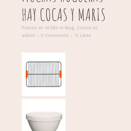
HAY COCAS Y MARIS
Posted at 14:58h
in
Blog
,
Cocina
by
admin
0 Comments
0
Likes