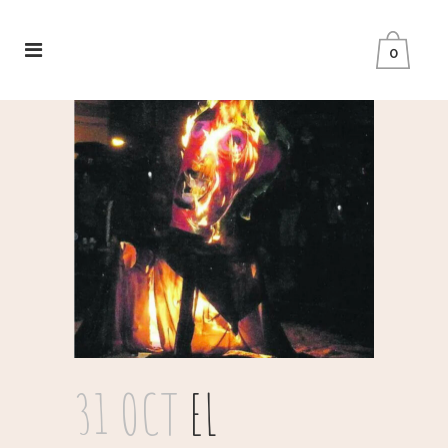
0
31 OCT
EL