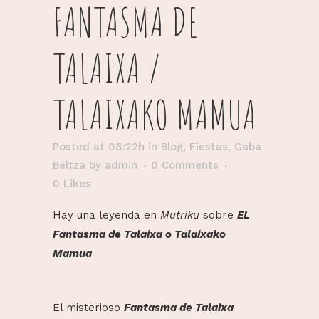
FANTASMA DE
TALAIXA /
TALAIXAKO MAMUA
Posted at 08:22h
in
Blog
,
Fiestas
,
Gaba
Beltza
by
admin
0 Comments
0
Likes
Hay una leyenda en
Mutriku
sobre
EL
Fantasma de Talaixa o Talaixako
Mamua
El misterioso
Fantasma de Talaixa