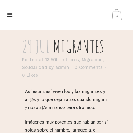
0
29 JUL
MIGRANTES
Posted at 13:50h
in
Libros
,
Migración
,
Solidaridad
by
admin
0 Comments
0
Likes
Así están, así viven los y las migrantes y
a l@s y lo que dejan atrás cuando migran
y nosotr@s mirando para otro lado.
Imágenes muy potentes que hablan por sí
solas sobre el hambre, latragedia, el