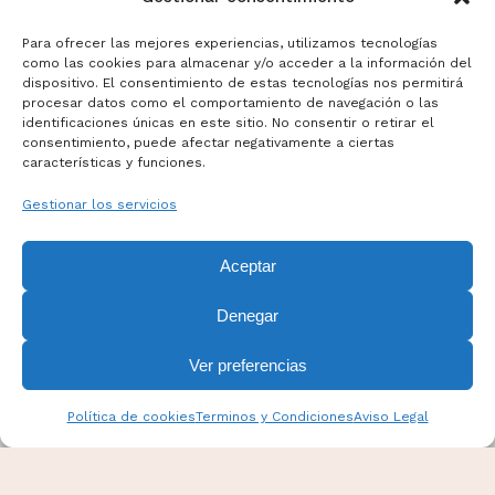
Para ofrecer las mejores experiencias, utilizamos tecnologías
como las cookies para almacenar y/o acceder a la información del
dispositivo. El consentimiento de estas tecnologías nos permitirá
Términos y Condiciones
procesar datos como el comportamiento de navegación o las
Aviso Legal
identificaciones únicas en este sitio. No consentir o retirar el
consentimiento, puede afectar negativamente a ciertas
Politicas de Cookies
características y funciones.
Mas información sobre Cookies
Gestionar los servicios
Aceptar
Denegar
Ver preferencias
Política de cookies
Terminos y Condiciones
Aviso Legal
PANPINA Todos los derechos reservados. Esta web
fue diseñada por
Drowers
.