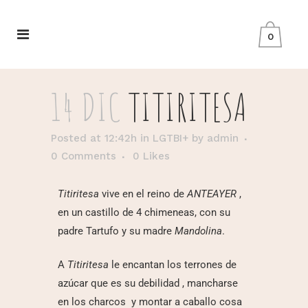
0
14 DIC
TITIRITESA
Posted at 12:42h
in
LGTBI+
by
admin
0 Comments
0
Likes
Titiritesa
vive en el reino de
ANTEAYER
,
en un castillo de 4 chimeneas, con su
padre Tartufo y su madre
Mandolina
.
A
Titiritesa
le encantan los terrones de
azúcar que es su debilidad
, mancharse
en los charcos
y montar a caballo cosa