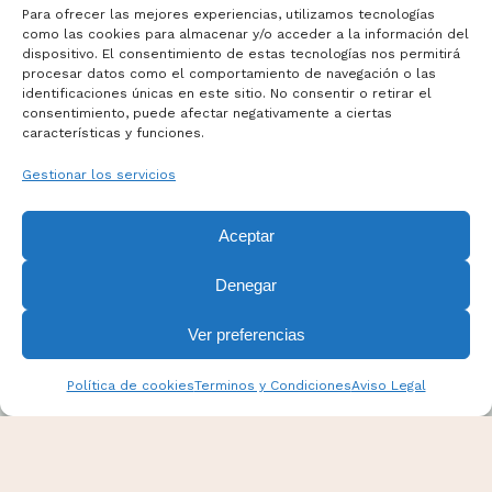
Para ofrecer las mejores experiencias, utilizamos tecnologías
como las cookies para almacenar y/o acceder a la información del
dispositivo. El consentimiento de estas tecnologías nos permitirá
Términos y Condiciones
procesar datos como el comportamiento de navegación o las
Aviso Legal
identificaciones únicas en este sitio. No consentir o retirar el
consentimiento, puede afectar negativamente a ciertas
Politicas de Cookies
características y funciones.
Mas información sobre Cookies
Gestionar los servicios
Aceptar
Denegar
Ver preferencias
Política de cookies
Terminos y Condiciones
Aviso Legal
PANPINA Todos los derechos reservados. Esta web
fue diseñada por
Drowers
.