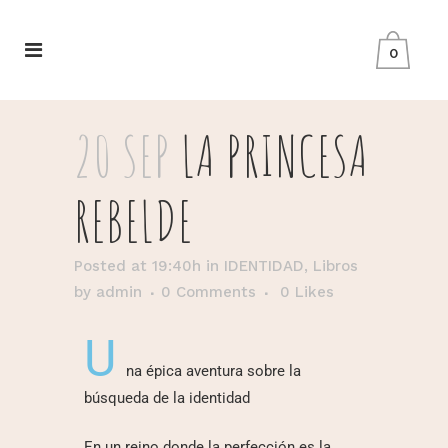
0
20 SEP
LA PRINCESA
REBELDE
Posted at 19:40h
in
IDENTIDAD
,
Libros
by
admin
0 Comments
0
Likes
U
na épica aventura sobre la
búsqueda de la identidad
En un reino donde la perfección es la