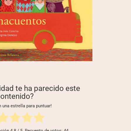
idad te ha parecido este
ontenido?
n una estrella para puntuar!
ación
4.8
/ 5. Recuento de votos:
44