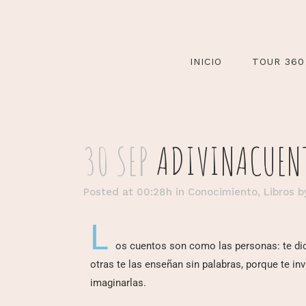
INICIO
TOUR 360
30 SEP
ADIVINACUEN
Posted at 00:28h
in
Conocimiento
,
Libros
b
L
os cuentos son como las personas: te dic
otras te las enseñan sin palabras, porque te inv
imaginarlas.