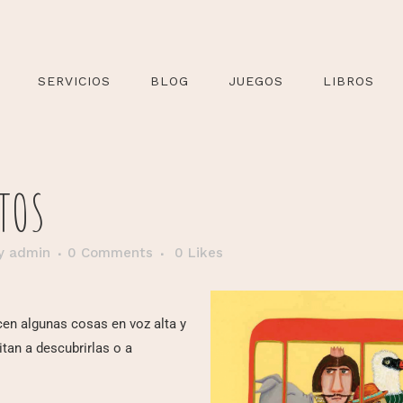
SERVICIOS
BLOG
JUEGOS
LIBROS
TOS
y
admin
0 Comments
0
Likes
en algunas cosas en voz alta y
itan a descubrirlas o a