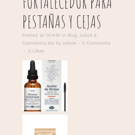
FORTALECEDOR PARA
PESTAÑAS Y CEJAS
Posted at 14:44h
in
Blog
,
Salud &
Cosmética bio
by
admin
0 Comments
0
Likes