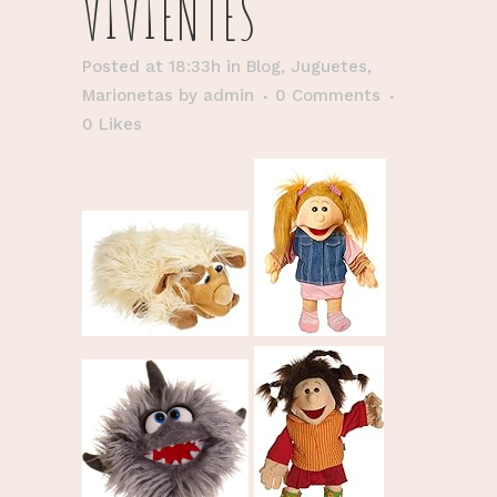
VIVIENTES
Posted at 18:33h
in
Blog
,
Juguetes
,
Marionetas
by
admin
0 Comments
0
Likes