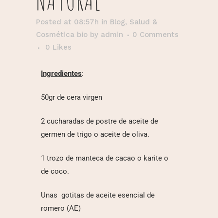
Posted at 08:57h
in
Blog
,
Salud &
Cosmética bio
by
admin
0 Comments
0
Likes
Ingredientes
:
50gr de cera virgen
2 cucharadas de postre de aceite de
germen de trigo o aceite de oliva.
1 trozo de manteca de cacao o karite o
de coco.
Unas gotitas de aceite esencial de
romero (AE)