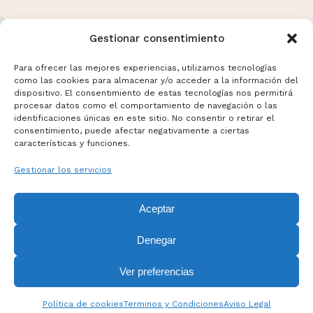
Gestionar consentimiento
Para ofrecer las mejores experiencias, utilizamos tecnologías
como las cookies para almacenar y/o acceder a la información del
dispositivo. El consentimiento de estas tecnologías nos permitirá
Términos y Condiciones
procesar datos como el comportamiento de navegación o las
Aviso Legal
identificaciones únicas en este sitio. No consentir o retirar el
consentimiento, puede afectar negativamente a ciertas
Politicas de Cookies
características y funciones.
Mas información sobre Cookies
Gestionar los servicios
Aceptar
Denegar
Ver preferencias
Política de cookies
Terminos y Condiciones
Aviso Legal