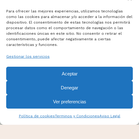
Para ofrecer las mejores experiencias, utilizamos tecnologías
como las cookies para almacenar y/o acceder a la información del
dispositivo. El consentimiento de estas tecnologías nos permitirá
Términos y Condiciones
procesar datos como el comportamiento de navegación o las
Aviso Legal
identificaciones únicas en este sitio. No consentir o retirar el
consentimiento, puede afectar negativamente a ciertas
Politicas de Cookies
características y funciones.
Mas información sobre Cookies
Gestionar los servicios
Aceptar
Denegar
Ver preferencias
Política de cookies
Terminos y Condiciones
Aviso Legal
PANPINA Todos los derechos reservados. Esta web
fue diseñada por
Drowers
.