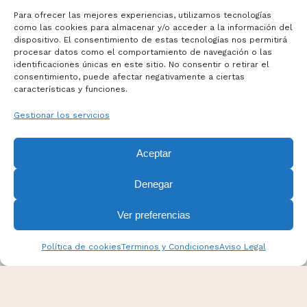
Para ofrecer las mejores experiencias, utilizamos tecnologías
como las cookies para almacenar y/o acceder a la información del
dispositivo. El consentimiento de estas tecnologías nos permitirá
Términos y Condiciones
procesar datos como el comportamiento de navegación o las
Aviso Legal
identificaciones únicas en este sitio. No consentir o retirar el
consentimiento, puede afectar negativamente a ciertas
Politicas de Cookies
características y funciones.
Mas información sobre Cookies
Gestionar los servicios
Aceptar
Denegar
Ver preferencias
Política de cookies
Terminos y Condiciones
Aviso Legal
PANPINA Todos los derechos reservados. Esta web
fue diseñada por
Drowers
.