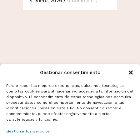
14 enero, 2026
/
0 Comments
Gestionar consentimiento
Para ofrecer las mejores experiencias, utilizamos tecnologías
como las cookies para almacenar y/o acceder a la información del
dispositivo. El consentimiento de estas tecnologías nos permitirá
Términos y Condiciones
procesar datos como el comportamiento de navegación o las
Aviso Legal
identificaciones únicas en este sitio. No consentir o retirar el
consentimiento, puede afectar negativamente a ciertas
Politicas de Cookies
características y funciones.
Mas información sobre Cookies
Gestionar los servicios