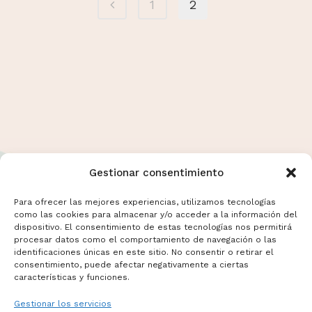
1
2
Gestionar consentimiento
Para ofrecer las mejores experiencias, utilizamos tecnologías
como las cookies para almacenar y/o acceder a la información del
dispositivo. El consentimiento de estas tecnologías nos permitirá
Términos y Condiciones
procesar datos como el comportamiento de navegación o las
Aviso Legal
identificaciones únicas en este sitio. No consentir o retirar el
consentimiento, puede afectar negativamente a ciertas
Politicas de Cookies
características y funciones.
Mas información sobre Cookies
Gestionar los servicios